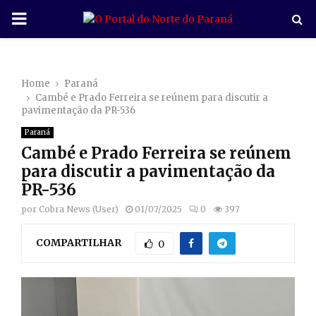
P
R
Home
Paraná
I
Cambé e Prado Ferreira se reúnem para discutir a
pavimentação da PR-536
M
Paraná
Cambé e Prado Ferreira se reúnem
A
para discutir a pavimentação da
PR-536
R
por
Cobra News (User)
01/07/2025
0
397
COMPARTILHAR
Y
0
M