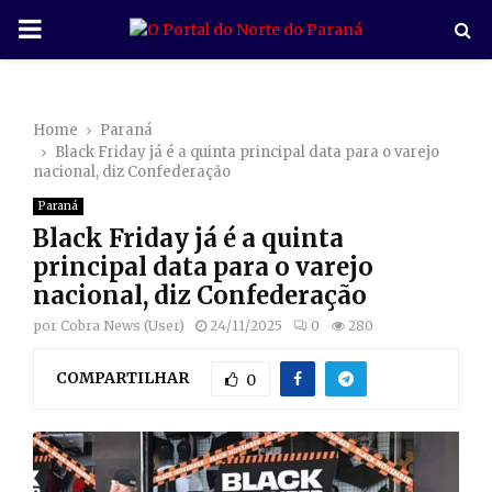
P
R
Home
Paraná
I
Black Friday já é a quinta principal data para o varejo
nacional, diz Confederação
M
Paraná
Black Friday já é a quinta
A
principal data para o varejo
nacional, diz Confederação
R
por
Cobra News (User)
24/11/2025
0
280
COMPARTILHAR
Y
0
M