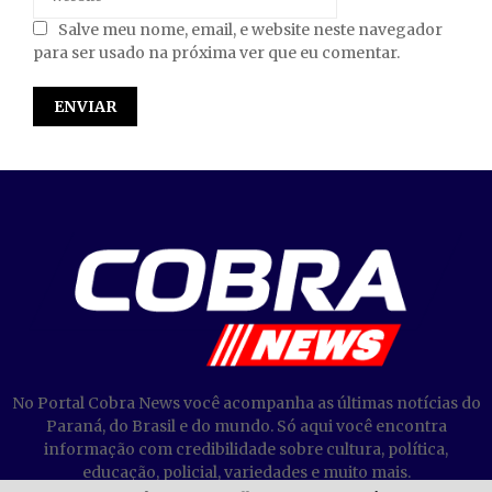
Salve meu nome, email, e website neste navegador
para ser usado na próxima ver que eu comentar.
No Portal Cobra News você acompanha as últimas notícias do
Paraná, do Brasil e do mundo. Só aqui você encontra
informação com credibilidade sobre cultura, política,
educação, policial, variedades e muito mais.