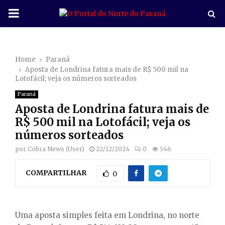
P
R
Home
Paraná
I
Aposta de Londrina fatura mais de R$ 500 mil na
Lotofácil; veja os números sorteados
M
Paraná
Aposta de Londrina fatura mais de
A
R$ 500 mil na Lotofácil; veja os
números sorteados
R
por
Cobra News (User)
22/12/2024
0
546
COMPARTILHAR
Y
0
M
Uma aposta simples feita em Londrina, no norte