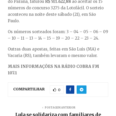
E
do Paraná, faturou
R$ 511.622,88
ao acertar os 15
números do concurso 3275 da Lotofácil. O sorteio
aconteceu na noite deste sábado (21), em São
N
Paulo.
U
Os números sorteados foram: 3 – 04 – 05 – 06 – 09
– 10 – 11 – 13 – 14 – 15 – 19 – 20 – 22 – 23 – 24.
Outras duas apostas, feitas em São Luis (MA) e
Vacaria (RS), também levaram o mesmo valor.
MAIS INFORMAÇÕES NA RÁDIO COBRA FM
107.1
COMPARTILHAR
0
POSTAGEM ANTERIOR
Lula se solidariza com familiares de