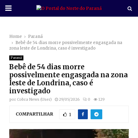
P
R
Home
Paraná
I
Bebê de 54 dias morre possivelmente engasgada na
zona leste de Londrina, caso é investigado
M
Paraná
Bebê de 54 dias morre
A
possivelmente engasgada na zona
leste de Londrina, caso é
R
investigado
por
Cobra News (User)
29/05/2026
0
129
Y
COMPARTILHAR
1
M