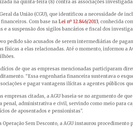
zada na quinta-feira (8) contra as associações investigada
ral da União (CGU), que identificou a necessidade de inclu
s financeiros. Com base na
Lei nº 12.846/2013
, conhecida co
as e a suspensão dos sigilos bancários e fiscal dos investig
ovo pedido são acusados de serem intermediárias de paga
as físicas a elas relacionadas. Até o momento, informou a A
ilhões.
indícios de que as empresas mencionadas participaram dir
aditamento. “Essa engenharia financeira sustentava o esqu
ociações e pagar vantagens ilícitas a agentes públicos qu
as empresas citadas, a AGU baseia-se no argumento de que 
za penal, administrativa e civil, servindo como meio para 
cios de aposentados e pensionistas”.
na Operação Sem Desconto, a AGU instaurou procedimento pr