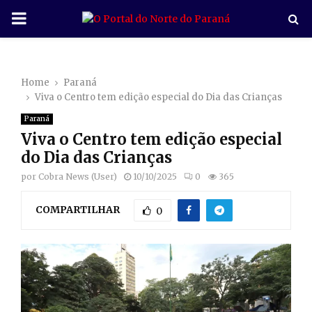
P
R
Home
Paraná
I
Viva o Centro tem edição especial do Dia das Crianças
Paraná
M
Viva o Centro tem edição especial
do Dia das Crianças
A
por
Cobra News (User)
10/10/2025
0
365
R
COMPARTILHAR
0
Y
M