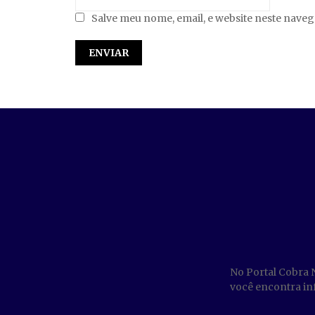
Salve meu nome, email, e website neste nave
No Portal Cobra 
você encontra inf