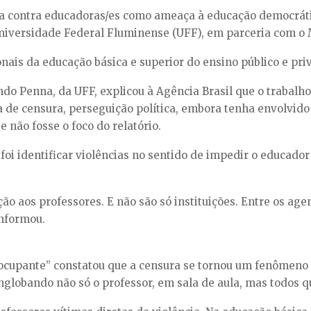
ia contra educadoras/es como ameaça à educação democrátic
Universidade Federal Fluminense (UFF), em parceria com o 
nais da educação básica e superior do ensino público e priv
o Penna, da UFF, explicou à Agência Brasil que o trabalho 
va de censura, perseguição política, embora tenha envolvid
e não fosse o foco do relatório.
foi identificar violências no sentido de impedir o educado
ão aos professores. E não são só instituições. Entre os age
informou.
cupante” constatou que a censura se tornou um fenômeno di
englobando não só o professor, em sala de aula, mas todos