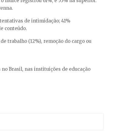
o índice registrou 61%, e 55% na superior.
Penna.
tentativas de intimidação; 41%
de conteúdo.
de trabalho (12%), remoção do cargo ou
no Brasil, nas instituições de educação