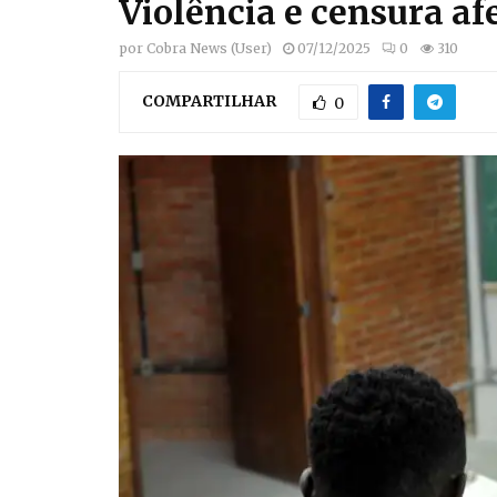
Violência e censura af
por
Cobra News (User)
07/12/2025
0
310
COMPARTILHAR
0