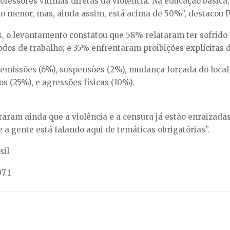
fessores vítimas diretas da violência. Na educação básica, 
o menor, mas, ainda assim, está acima de 50%”, destacou 
 o levantamento constatou que 58% relataram ter sofrido 
os de trabalho; e 35% enfrentaram proibições explícitas 
missões (6%), suspensões (2%), mudança forçada do local 
s (25%), e agressões físicas (10%).
ram ainda que a violência e a censura já estão enraizadas 
 a gente está falando aqui de temáticas obrigatórias”.
sil
7.1