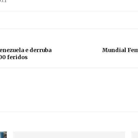
7.1
enezuela e derruba
Mundial Femi
00 feridos