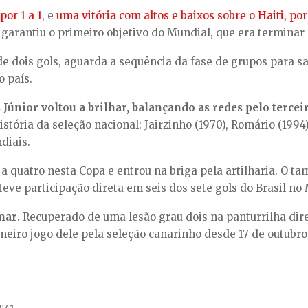
or 1 a 1
, e
uma vitória com altos e baixos sobre o Haiti, por 
 garantiu o primeiro objetivo do Mundial, que era terminar
 de dois gols, aguarda a sequência da fase de grupos para 
o país.
 Júnior voltou a brilhar, balançando as redes pelo terce
stória da seleção nacional: Jairzinho (1970), Romário (199
diais.
i a quatro nesta Copa e entrou na briga pela artilharia. O 
teve participação direta em seis dos sete gols do Brasil no
ymar
. Recuperado de uma lesão grau dois na panturrilha dire
meiro jogo dele pela seleção canarinho desde 17 de outubro