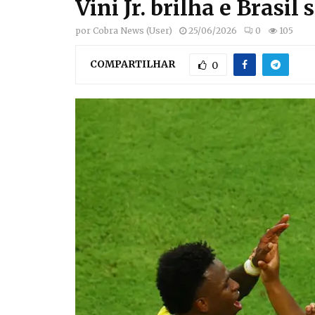
Vini Jr. brilha e Brasil
por
Cobra News (User)
25/06/2026
0
105
COMPARTILHAR
0