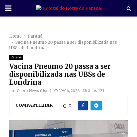
P
R
Home
Paraná
I
Vacina Pneumo 20 passa a ser disponibilizada nas
UBSs de Londrina
M
Paraná
Vacina Pneumo 20 passa a ser
A
disponibilizada nas UBSs de
Londrina
R
por
Cobra News (User)
29/06/2026
0
123
COMPARTILHAR
Y
0
M