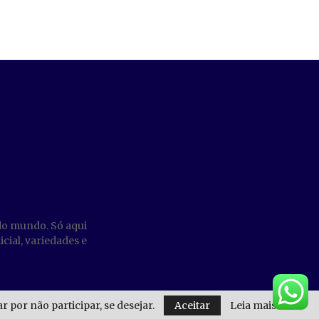
do mundo. Só aqui
cial, variedades e
 por não participar, se desejar.
Aceitar
Leia mais