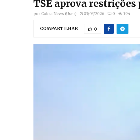
TSE aprova restrições 
por
Cobra News (User)
03/03/2026
0
394
COMPARTILHAR
0