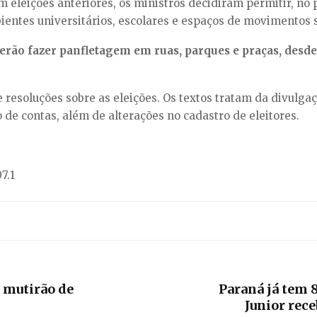
em eleições anteriores, os ministros decidiram permitir, 
entes universitários, escolares e espaços de movimentos s
rão fazer panfletagem em ruas, parques e praças, desde
esoluções sobre as eleições. Os textos tratam da divulgaçã
 de contas, além de alterações no cadastro de eleitores.
7.1
 mutirão de
Paraná já tem 
Junior rece