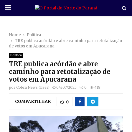
P
R
Home
Política
I
TRE publica acórdão e abre caminho para retotalização
de votos em Apucarana
M
Política
TRE publica acórdão e abre
A
caminho para retotalização de
votos em Apucarana
R
por
Cobra News (User)
04/07/2025
0
418
COMPARTILHAR
Y
0
M