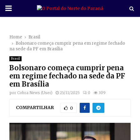
P
R
Home
Brasil
I
Bolsonaro começa cumprir pena em regime fechado
na sede da PF em Brasília
M
Brasil
Bolsonaro começa cumprir pena
A
em regime fechado na sede da PF
em Brasília
R
por
Cobra News (User)
25/11/2025
0
309
COMPARTILHAR
Y
0
M