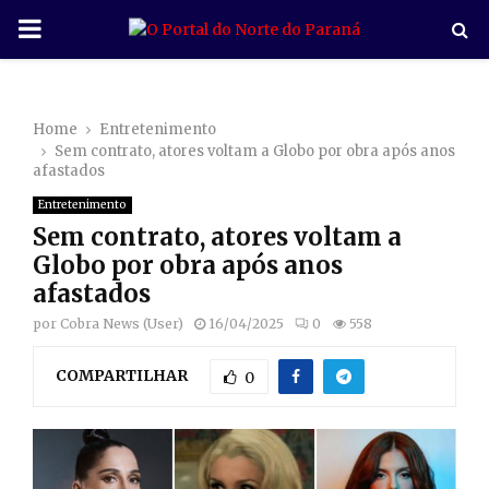
P
R
Home
Entretenimento
I
Sem contrato, atores voltam a Globo por obra após anos
afastados
M
Entretenimento
Sem contrato, atores voltam a
A
Globo por obra após anos
afastados
R
por
Cobra News (User)
16/04/2025
0
558
COMPARTILHAR
Y
0
M