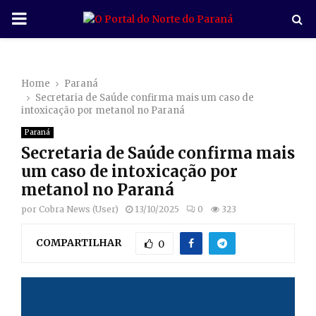
P
R
Home
Paraná
I
Secretaria de Saúde confirma mais um caso de
intoxicação por metanol no Paraná
M
Paraná
Secretaria de Saúde confirma mais
A
um caso de intoxicação por
metanol no Paraná
R
por
Cobra News (User)
13/10/2025
0
323
COMPARTILHAR
Y
0
M