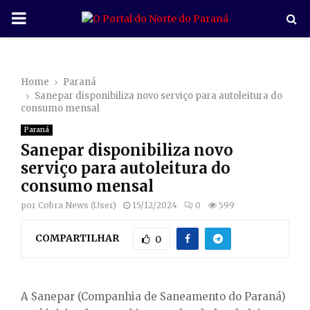
P
R
Home
Paraná
I
Sanepar disponibiliza novo serviço para autoleitura do
consumo mensal
M
Paraná
Sanepar disponibiliza novo
A
serviço para autoleitura do
consumo mensal
R
por
Cobra News (User)
15/12/2024
0
599
COMPARTILHAR
Y
0
M
A Sanepar (Companhia de Saneamento do Paraná)