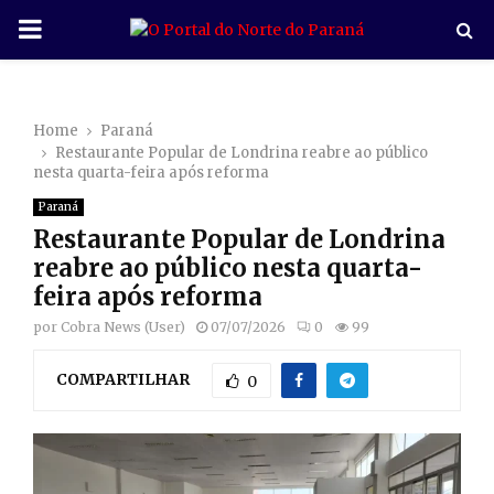
P
R
Home
Paraná
I
Restaurante Popular de Londrina reabre ao público
nesta quarta-feira após reforma
M
Paraná
Restaurante Popular de Londrina
A
reabre ao público nesta quarta-
feira após reforma
R
por
Cobra News (User)
07/07/2026
0
99
COMPARTILHAR
Y
0
M