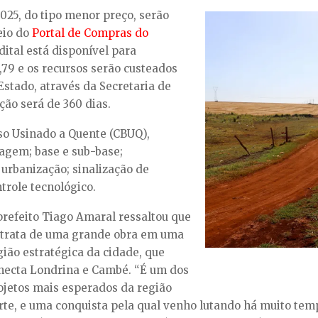
025, do tipo menor preço, serão
eio do
Portal de Compras do
edital está disponível para
,79 e os recursos serão custeados
stado, através da Secretaria de
ção será de 360 dias.
o Usinado a Quente (CBUQ),
agem; base e sub-base;
 urbanização; sinalização de
ntrole tecnológico.
prefeito Tiago Amaral ressaltou que
 trata de uma grande obra em uma
gião estratégica da cidade, que
necta Londrina e Cambé. “É um dos
ojetos mais esperados da região
rte, e uma conquista pela qual venho lutando há muito tem