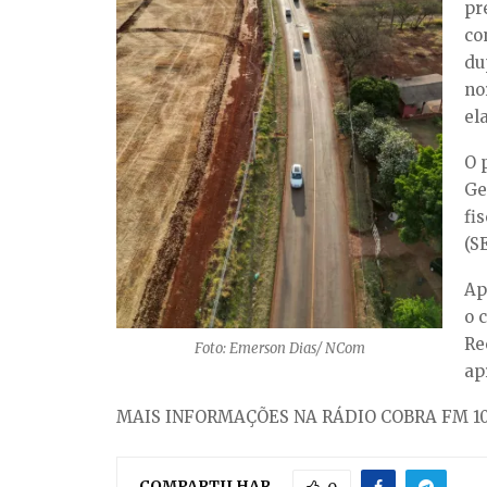
pr
co
du
no
el
O 
Ge
fi
(SE
Ap
o 
Re
Foto: Emerson Dias/ NCom
ap
MAIS INFORMAÇÕES NA RÁDIO COBRA FM 10
COMPARTILHAR