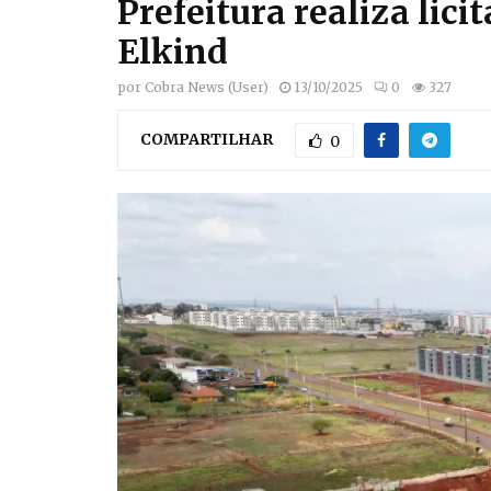
Prefeitura realiza lic
Elkind
por
Cobra News (User)
13/10/2025
0
327
COMPARTILHAR
0