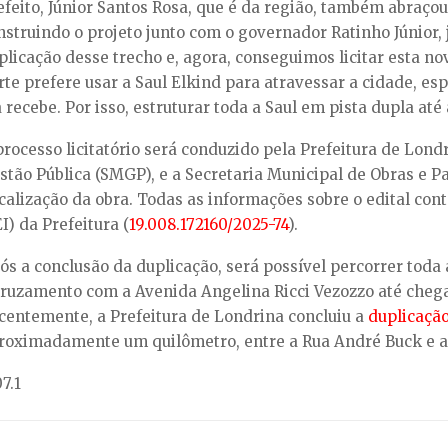
efeito, Júnior Santos Rosa, que é da região, também abraço
nstruindo o projeto junto com o governador Ratinho Júnior,
plicação desse trecho e, agora, conseguimos licitar esta no
rte prefere usar a Saul Elkind para atravessar a cidade, e
a recebe. Por isso, estruturar toda a Saul em pista dupla at
processo licitatório será conduzido pela Prefeitura de Lond
stão Pública (SMGP), e a Secretaria Municipal de Obras e 
scalização da obra. Todas as informações sobre o edital co
I) da Prefeitura (
19.008.172160/2025-74
).
ós a conclusão da duplicação, será possível percorrer toda
cruzamento com a Avenida Angelina Ricci Vezozzo até chega
centemente, a Prefeitura de Londrina concluiu a
duplicação
roximadamente um quilômetro, entre a Rua André Buck e a 
7.1