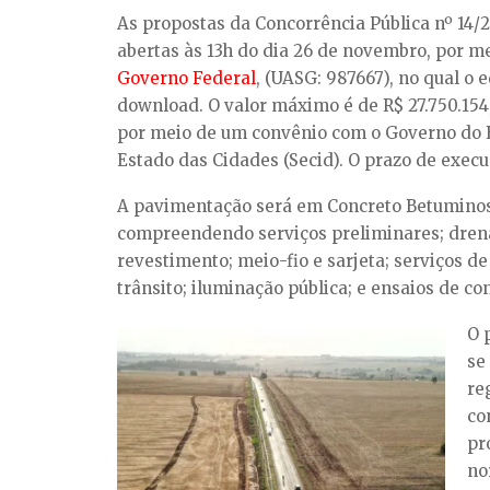
As propostas da Concorrência Pública nº 14/2
abertas às 13h do dia 26 de novembro, por m
Governo Federal
, (UASG: 987667), no qual o 
download. O valor máximo é de R$ 27.750.154
por meio de um convênio com o Governo do E
Estado das Cidades (Secid). O prazo de execu
A pavimentação será em Concreto Betuminos
compreendendo serviços preliminares; dren
revestimento; meio-fio e sarjeta; serviços de
trânsito; iluminação pública; e ensaios de co
O 
se
re
co
pr
no