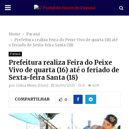
P
R
Home
Paraná
I
Prefeitura realiza Feira do Peixe Vivo de quarta (16) até
o feriado de Sexta-feira Santa (18)
M
Paraná
Prefeitura realiza Feira do Peixe
A
Vivo de quarta (16) até o feriado de
Sexta-feira Santa (18)
R
por
Cobra News (User)
16/04/2025
0
409
COMPARTILHAR
Y
0
M