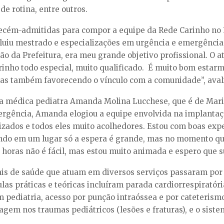
e rotina, entre outros.
recém-admitidas para compor a equipe da Rede Carinho no 
luiu mestrado e especializações em urgência e emergência, 
ção da Prefeitura, era meu grande objetivo profissional. O 
rinho todo especial, muito qualificado. É muito bom estar
mas também favorecendo o vínculo com a comunidade”, aval
é a médica pediatra Amanda Molina Lucchese, que é de Mar
ergência, Amanda elogiou a equipe envolvida na implantaç
izados e todos eles muito acolhedores. Estou com boas expe
ando em um lugar só a espera é grande, mas no momento que
 horas não é fácil, mas estou muito animada e espero que s
ionais de saúde que atuam em diversos serviços passaram p
las práticas e teóricas incluíram parada cardiorrespiratór
ediatria, acesso por punção intraóssea e por cateterismo
em nos traumas pediátricos (lesões e fraturas), e o sistem