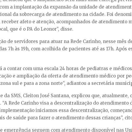
com a implantação da expansão da unidade de atendimento 
cional da sobrecarga de atendimento na cidade. Foi deno
am receber afeto e atenção, acompanhados de atendimento 
al, que é o PA do Leonor”, disse.
ão de servidores para atuar na Rede Carinho, nesse mês d
as 7h às 19h, com acolhida de pacientes até as 17h. Após es
ará a contar com uma escala 24 horas de pediatras e médico
icação e ampliação da oferta de atendimento médico por pe
ona sul e para a zona norte”, adiantou a secretária munici
da SMS, Cleiton José Santana, explicou que, atualmente, o 
 “A Rede Carinho visa a descentralização do atendimento d
mplementação iniciamos essa descentralização, começand
ais de saúde para fazer o atendimento dessas crianças”, cit
e emergência seguem com atendimento disponível nas Uni