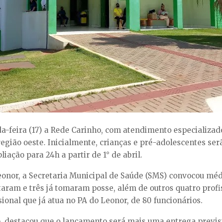
a-feira (17) a Rede Carinho, com atendimento especializado
egião oeste. Inicialmente, crianças e pré-adolescentes se
ação para 24h a partir de 1° de abril.
onor, a Secretaria Municipal de Saúde (SMS) convocou mé
taram e três já tomaram posse, além de outros quatro prof
onal que já atua no PA do Leonor, de 80 funcionários.
jó, destacou que o lançamento será mais uma entrega previs