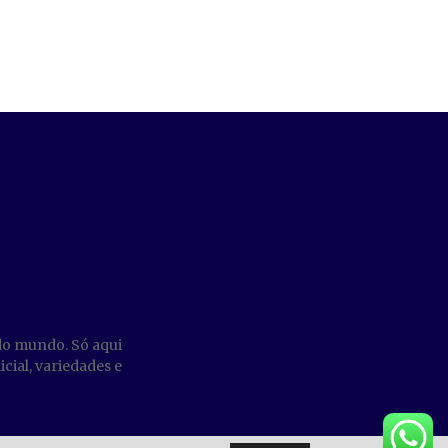
do mundo. Só aqui
cial, variedades e