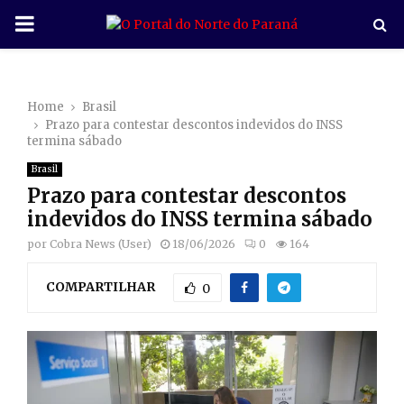
P
R
Home
Brasil
I
Prazo para contestar descontos indevidos do INSS
termina sábado
M
Brasil
Prazo para contestar descontos
A
indevidos do INSS termina sábado
por
Cobra News (User)
18/06/2026
0
164
R
COMPARTILHAR
0
Y
M