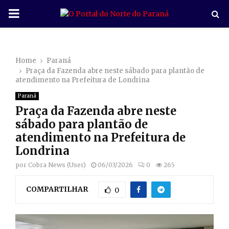
P
R
Home
Paraná
I
Praça da Fazenda abre neste sábado para plantão de
atendimento na Prefeitura de Londrina
M
Paraná
Praça da Fazenda abre neste
A
sábado para plantão de
atendimento na Prefeitura de
R
Londrina
por
Cobra News (User)
06/03/2026
0
265
Y
COMPARTILHAR
0
M