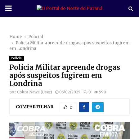
P
R
Home
Policial
I
Polícia Militar apreende drogas após suspeitos fugirem
em Londrina
M
Policial
Polícia Militar apreende drogas
A
após suspeitos fugirem em
Londrina
R
por
Cobra News (User)
05/02/2025
0
590
COMPARTILHAR
Y
0
M