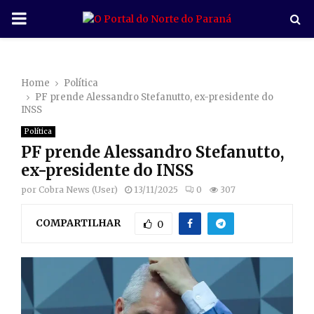
P
R
Home
Política
I
PF prende Alessandro Stefanutto, ex-presidente do
INSS
M
Política
PF prende Alessandro Stefanutto,
A
ex-presidente do INSS
por
Cobra News (User)
13/11/2025
0
307
R
COMPARTILHAR
0
Y
M