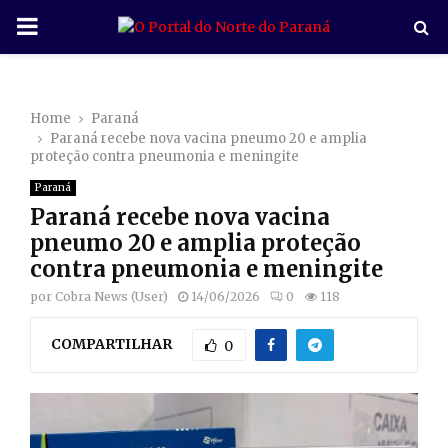
P
R
Home
Paraná
I
Paraná recebe nova vacina pneumo 20 e amplia
proteção contra pneumonia e meningite
M
Paraná
Paraná recebe nova vacina
A
pneumo 20 e amplia proteção
contra pneumonia e meningite
R
por
Cobra News (User)
14/06/2026
0
118
COMPARTILHAR
Y
0
M