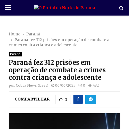
P
R
Home
Paraná
I
Paraná fez 312 prisões em operação de combate a
crimes contra criança e adolescente
M
Paraná
Paraná fez 312 prisões em
A
operação de combate a crimes
contra criança e adolescente
R
por
Cobra News (User)
06/06/2025
0
432
COMPARTILHAR
Y
0
M