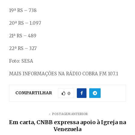
19ª RS – 738
20ª RS – 1.097
21ª RS – 489
22ª RS – 327
Foto: SESA
MAIS INFORMAÇÕES NA RÁDIO COBRA FM 107.1
COMPARTILHAR
0
POSTAGEM ANTERIOR
Em carta, CNBB expressa apoio à Igreja na
Venezuela