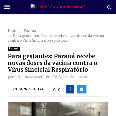
P
R
Home
Paraná
I
Para gestantes: Paraná recebe novas doses da vacina
contra o Vírus Sincicial Respiratório
M
Paraná
Para gestantes: Paraná recebe
A
novas doses da vacina contra o
Vírus Sincicial Respiratório
R
por
Cobra News (User)
06/01/2026
0
263
COMPARTILHAR
Y
0
M