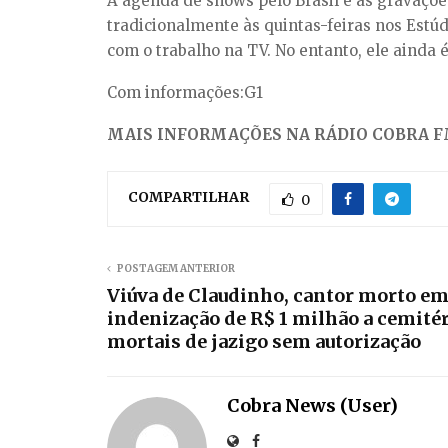
A agenda de shows pelo Brasil e as gravaç
tradicionalmente às quintas-feiras nos Estúd
com o trabalho na TV. No entanto, ele ainda 
Com informações:G1
MAIS INFORMAÇÕES NA RÁDIO COBRA FM
COMPARTILHAR
0
POSTAGEM ANTERIOR
Viúva de Claudinho, cantor morto em
indenização de R$ 1 milhão a cemitéri
mortais de jazigo sem autorização
Cobra News (User)