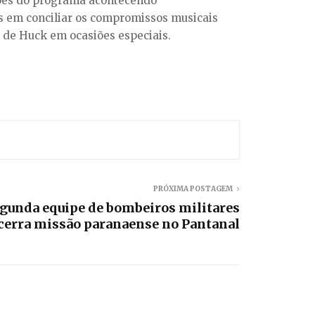
ções do programa acontecendo
des em conciliar os compromissos musicais
o de Huck em ocasiões especiais.
PRÓXIMA POSTAGEM
egunda equipe de bombeiros militares
cerra missão paranaense no Pantanal