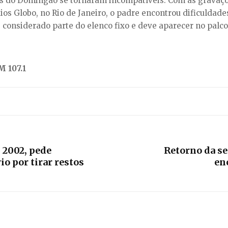
ões do Domingão se tornaram incompatíveis. Com as grava
ios Globo, no Rio de Janeiro, o padre encontrou dificulda
é considerado parte do elenco fixo e deve aparecer no palc
 107.1
 2002, pede
Retorno da s
o por tirar restos
en