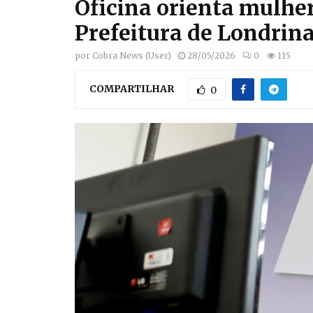
Oficina orienta mulhe
Prefeitura de Londrin
por
Cobra News (User)
28/05/2026
0
115
COMPARTILHAR
0