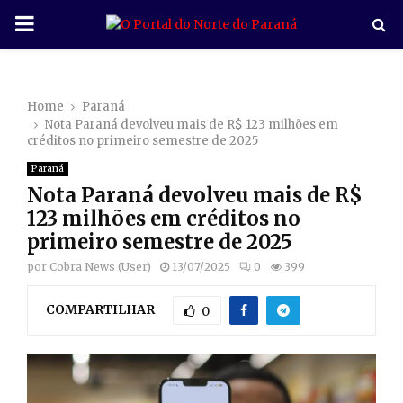
P
R
Home
Paraná
I
Nota Paraná devolveu mais de R$ 123 milhões em
créditos no primeiro semestre de 2025
M
Paraná
Nota Paraná devolveu mais de R$
A
123 milhões em créditos no
primeiro semestre de 2025
R
por
Cobra News (User)
13/07/2025
0
399
COMPARTILHAR
Y
0
M