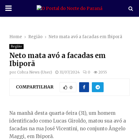
P
R
Home
Região
Neto mata avó a facadas em Ibiporã
I
Região
Neto mata avó a facadas em
M
Ibiporã
por
Cobra News (User)
31/07/2024
0
2055
A
COMPARTILHAR
0
R
Y
Na manhã desta quarta-feira (31), um homem
identificado como Lucas Giroldo, matou sua avó a
M
facadas na rua José Vicentini, no conjunto Ângelo
Maggi, em Ibiporã.