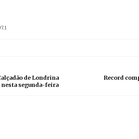
7.1
Calçadão de Londrina
Record compr
 nesta segunda-feira