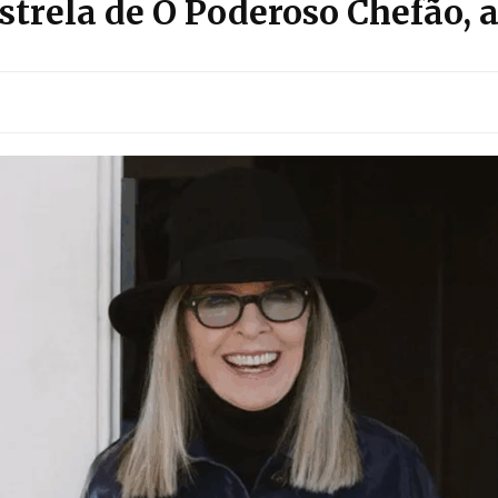
trela de O Poderoso Chefão, 