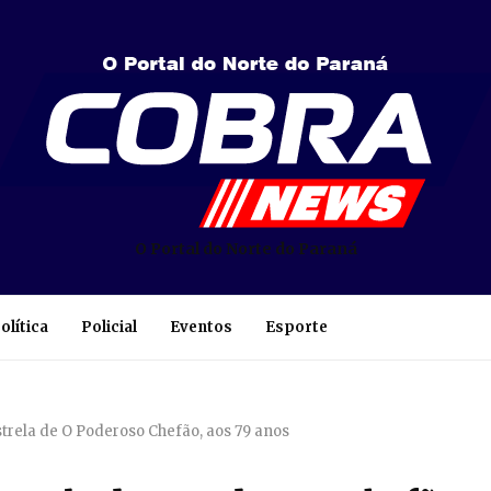
O Portal do Norte do Paraná
olítica
Policial
Eventos
Esporte
trela de O Poderoso Chefão, aos 79 anos