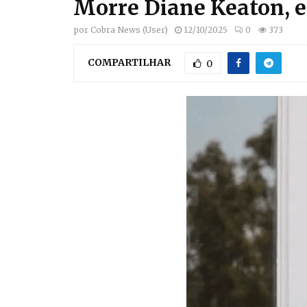
Morre Diane Keaton, es
por
Cobra News (User)
12/10/2025
0
373
COMPARTILHAR
0