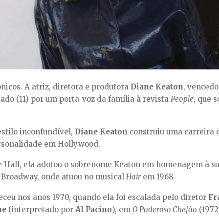
cos. A atriz, diretora e produtora
Diane Keaton
, vencedo
bado (11) por um porta-voz da família à revista
People
, que 
stilo inconfundível,
Diane Keaton
construiu uma carreira 
ersonalidade em Hollywood.
 Hall, ela adotou o sobrenome Keaton em homenagem à sua
a Broadway, onde atuou no musical
Hair
em 1968.
ceu nos anos 1970, quando ela foi escalada pelo diretor
Fr
ne
(interpretado por
Al Pacino
), em
O Poderoso Chefão
(1972