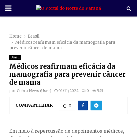
P
R
Home
Brasil
I
Médicos reafirmam eficácia da mamografia para
prevenir câncer de mama
M
Brasil
Médicos reafirmam eficácia da
A
mamografia para prevenir câncer
de mama
R
por
Cobra News (User)
01/11/2024
0
545
COMPARTILHAR
Y
0
M
Em meio à repercussão de depoimentos médicos,