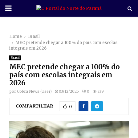
P
R
Home
Brasil
I
MEC pretende chegar a 100% do país com escolas
integrais em 2026
M
Brasil
MEC pretende chegar a 100% do
A
país com escolas integrais em
2026
R
por
Cobra News (User)
03/12/2025
0
339
COMPARTILHAR
Y
0
M