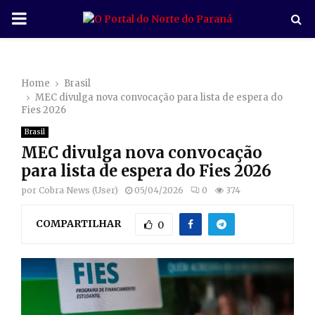
P
R
Home
Brasil
I
MEC divulga nova convocação para lista de espera do
Fies 2026
M
Brasil
MEC divulga nova convocação
A
para lista de espera do Fies 2026
por
Cobra News (User)
05/04/2026
0
374
R
COMPARTILHAR
0
Y
M