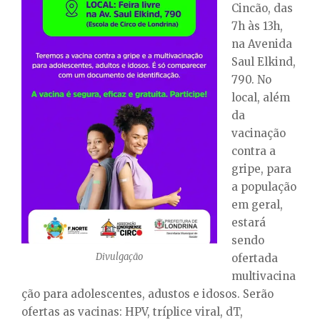
Cincão, das
7h às 13h,
na Avenida
Saul Elkind,
790. No
local, além
da
vacinação
contra a
gripe, para
a população
em geral,
estará
sendo
Divulgação
ofertada
multivacina
ção para adolescentes, adustos e idosos. Serão
ofertas as vacinas: HPV, tríplice viral, dT,