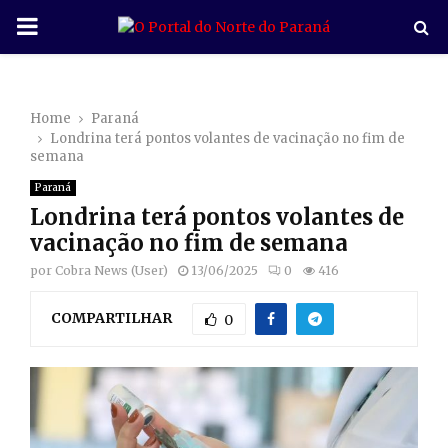
P
R
Home
Paraná
I
Londrina terá pontos volantes de vacinação no fim de
semana
M
Paraná
Londrina terá pontos volantes de
A
vacinação no fim de semana
por
Cobra News (User)
13/06/2025
0
416
R
COMPARTILHAR
0
Y
M