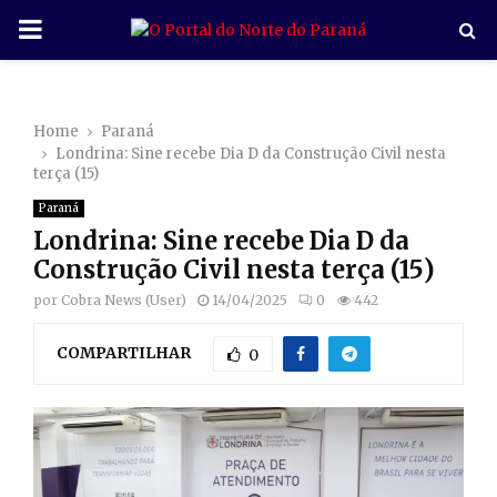
P
R
Home
Paraná
I
Londrina: Sine recebe Dia D da Construção Civil nesta
terça (15)
M
Paraná
Londrina: Sine recebe Dia D da
A
Construção Civil nesta terça (15)
por
Cobra News (User)
14/04/2025
0
442
R
COMPARTILHAR
0
Y
M