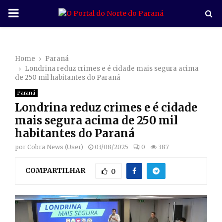
P
R
Home
Paraná
I
Londrina reduz crimes e é cidade mais segura acima
de 250 mil habitantes do Paraná
M
Paraná
Londrina reduz crimes e é cidade
A
mais segura acima de 250 mil
habitantes do Paraná
R
por
Cobra News (User)
03/08/2025
0
387
COMPARTILHAR
Y
0
M