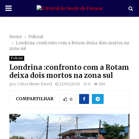
P
R
Home
Policial
I
Londrina :confronto com a Rotam deixa dois mortos na
zona sul
M
Policial
Londrina :confronto com a Rotam
A
deixa dois mortos na zona sul
por
Cobra News (User)
21/05/2026
0
186
R
COMPARTILHAR
0
Y
M