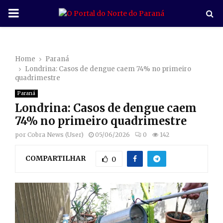
P
R
Home
Paraná
I
Londrina: Casos de dengue caem 74% no primeiro
quadrimestre
M
Paraná
Londrina: Casos de dengue caem
A
74% no primeiro quadrimestre
por
Cobra News (User)
05/06/2026
0
142
R
COMPARTILHAR
0
Y
M