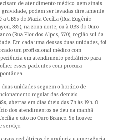
ecisam de atendimento médico, sem sinais
 gravidade, podem ser levadas diretamente
é a UBSs do Maria Cecília (Rua Eugênio
yon, 835), na zona norte, ou à UBS do Ouro
anco (Rua Flor dos Alpes, 570), região sul da
dade. Em cada uma dessas duas unidades, foi
ocado um profissional médico com
periência em atendimento pediátrico para
olher esses pacientes com procura
pontânea.
 duas unidades seguem o horário de
ncionamento regular das demais
Ss, abertas em dias úteis das 7h às 19h. O
ício dos atendimentos se deu na manhã
ecília e oito no Ouro Branco. Se houver
e serviço.
 casos pediátricos de urgência e emergência.