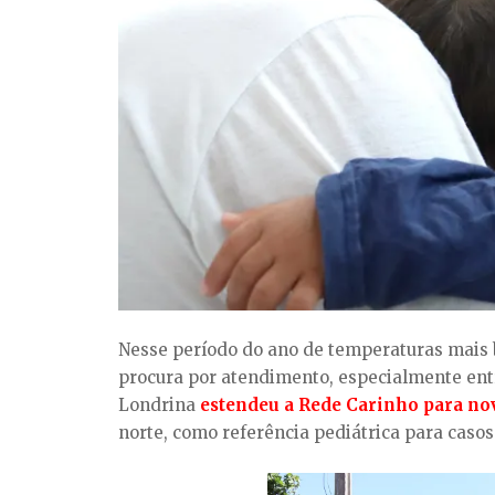
Nesse período do ano de temperaturas mais b
procura por atendimento, especialmente entre
Londrina
estende
u a Rede Carinho
para no
norte,
como
referência
pediátric
a
para casos