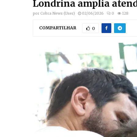
Londrina amplia atend
por
Cobra News (User)
02/06/2026
0
128
COMPARTILHAR
0