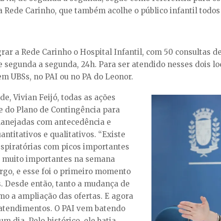
 Rede Carinho, que também acolhe o público infantil todos
r a Rede Carinho o Hospital Infantil, com 50 consultas d
e segunda a segunda, 24h. Para ser atendido nesses dois lo
m UBSs, no PAI ou no PA do Leonor.
e, Vivian Feijó, todas as ações
 do Plano de Contingência para
planejadas com antecedência e
titativos e qualitativos. “Existe
spiratórias com picos importantes
os muito importantes na semana
rgo, e esse foi o primeiro momento
s. Desde então, tanto a mudança de
mo a ampliação das ofertas. E agora
atendimentos. O PAI vem batendo
 dia. Pelo histórico, ele batia