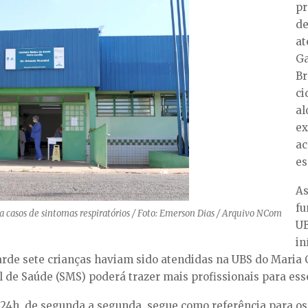
pr
de
at
Ga
Br
ci
al
ex
ac
es
As
fu
ra casos de sintomas respiratórios / Foto: Emerson Dias / Arquivo NCom
UB
in
tarde sete crianças haviam sido atendidas na UBS do Maria C
de Saúde (SMS) poderá trazer mais profissionais para ess
 24h, de segunda a segunda, segue como referência para os