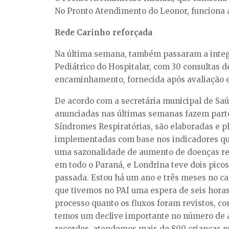
No Pronto Atendimento do Leonor, funciona a
Rede Carinho reforçada
Na última semana, também passaram a integra
Pediátrico do Hospitalar, com 30 consultas d
encaminhamento, fornecida após avaliação e
De acordo com a secretária municipal de Saúd
anunciadas nas últimas semanas fazem parte
Síndromes Respiratórias, são elaboradas e 
implementadas com base nos indicadores quan
uma sazonalidade de aumento de doenças re
em todo o Paraná, e Londrina teve dois pic
passada. Estou há um ano e três meses no ca
que tivemos no PAI uma espera de seis hora
processo quanto os fluxos foram revistos, co
temos um declive importante no número de 
recordes, atendemos mais de 800 crianças num