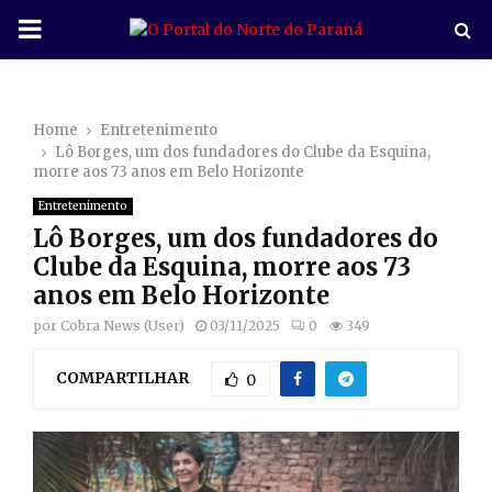
P
R
Home
Entretenimento
I
Lô Borges, um dos fundadores do Clube da Esquina,
morre aos 73 anos em Belo Horizonte
M
Entretenimento
Lô Borges, um dos fundadores do
A
Clube da Esquina, morre aos 73
anos em Belo Horizonte
R
por
Cobra News (User)
03/11/2025
0
349
COMPARTILHAR
Y
0
M