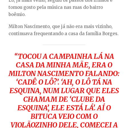
Lô, já mais velho, seguiu os passos dos irmãos e
tomou gosto pela música nas ruas do bairro
boêmio.
Milton Nascimento, que já não era mais vizinho,
continuava frequentando a casa da família Borges.
“TOCOU A CAMPAINHA LÁ NA
CASA DA MINHA MÃE, ERA O
MILTON NASCIMENTO FALANDO:
‘CADÊ O LÔ?’. ‘AH, O LÔ TÁ NA
ESQUINA, NUM LUGAR QUE ELES
CHAMAM DE ‘CLUBE DA
ESQUINA’, ELE ESTÁ LÁ’. AÍ O
BITUCA VEIO COM O
VIOLÃOZINHO DELE, COMECEI A