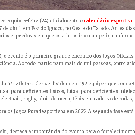
sta quinta-feira (24) oficialmente o
calendário esportivo
de abril, em Foz do Iguaçu, no Oeste do Estado. Antes disso,
rias específicas em que os atletas irão competir, conforme 
), o evento é o primeiro grande encontro dos Jogos Oficiai
iciência. Ao todo, participam mais de mil pessoas, entre at
sendo 673 atletas. Eles se dividem em 192 equipes que comp
sal para deficientes físicos, futsal para deficientes intelect
ntelectuais, rugby, tênis de mesa, tênis em cadeira de rodas,
para os Jogos Paradesportivos em 2025. A segunda fase está
iski, destaca a importância do evento para o fortaleciment