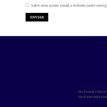
Salve meu nome, email, e website neste nave
No Portal Cobra 
você encontra inf