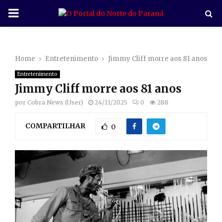
P
R
Home
Entretenimento
Jimmy Cliff morre aos 81 anos
I
Entretenimento
Jimmy Cliff morre aos 81 anos
M
por
Cobra News (User)
24/11/2025
0
288
A
COMPARTILHAR
0
R
Y
M