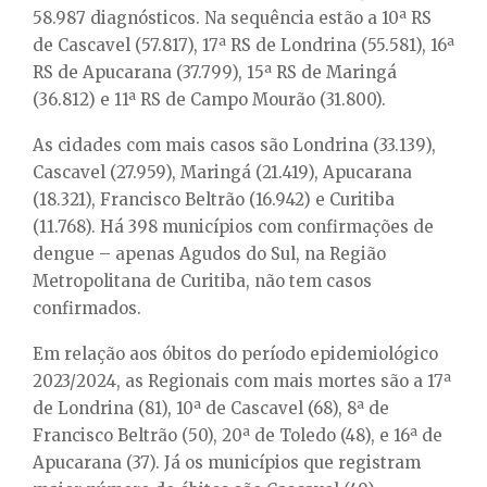
58.987 diagnósticos. Na sequência estão a 10ª RS
de Cascavel (57.817), 17ª RS de Londrina (55.581), 16ª
RS de Apucarana (37.799), 15ª RS de Maringá
(36.812) e 11ª RS de Campo Mourão (31.800).
As cidades com mais casos são Londrina (33.139),
Cascavel (27.959), Maringá (21.419), Apucarana
(18.321), Francisco Beltrão (16.942) e Curitiba
(11.768). Há 398 municípios com confirmações de
dengue – apenas Agudos do Sul, na Região
Metropolitana de Curitiba, não tem casos
confirmados.
Em relação aos óbitos do período epidemiológico
2023/2024, as Regionais com mais mortes são a 17ª
de Londrina (81), 10ª de Cascavel (68), 8ª de
Francisco Beltrão (50), 20ª de Toledo (48), e 16ª de
Apucarana (37). Já os municípios que registram