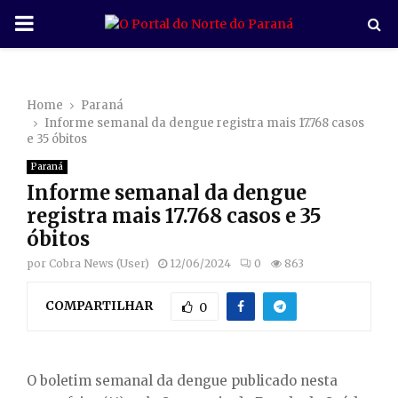
P
R
Home
Paraná
I
Informe semanal da dengue registra mais 17.768 casos
e 35 óbitos
M
Paraná
Informe semanal da dengue
A
registra mais 17.768 casos e 35
óbitos
R
por
Cobra News (User)
12/06/2024
0
863
COMPARTILHAR
Y
0
M
O boletim semanal da dengue publicado nesta