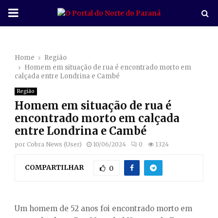
P
R
Home
Região
I
Homem em situação de rua é encontrado morto em
calçada entre Londrina e Cambé
M
Região
Homem em situação de rua é
A
encontrado morto em calçada
entre Londrina e Cambé
R
por
Cobra News (User)
10/06/2024
0
1324
COMPARTILHAR
Y
0
M
Um homem de 52 anos foi encontrado morto em