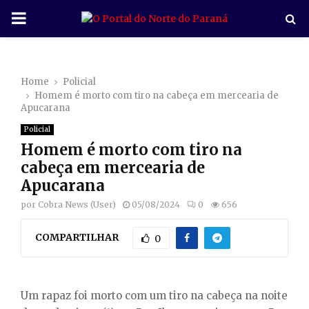
P
R
Home
Policial
I
Homem é morto com tiro na cabeça em mercearia de
Apucarana
M
Policial
Homem é morto com tiro na
A
cabeça em mercearia de
Apucarana
R
por
Cobra News (User)
05/08/2024
0
656
COMPARTILHAR
Y
0
M
Um rapaz foi morto com um tiro na cabeça na noite