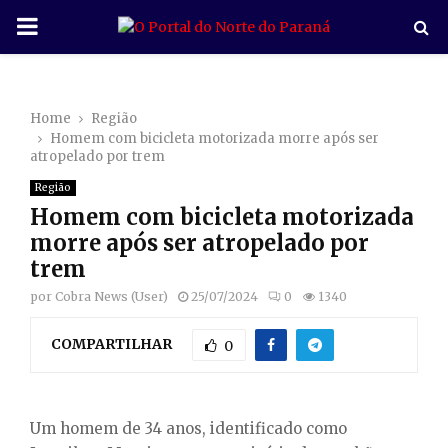
P
R
Home
Região
I
Homem com bicicleta motorizada morre após ser
atropelado por trem
M
Região
Homem com bicicleta motorizada
A
morre após ser atropelado por
trem
R
por
Cobra News (User)
25/07/2024
0
1340
COMPARTILHAR
Y
0
M
Um homem de 34 anos, identificado como