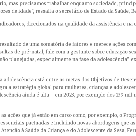
rio, mas precisamos trabalhar enquanto sociedade, princi
res de idade”, ressalta o secretário de Estado da Saúde, Be
ndicadores, direcionados na qualidade da assistência e n
 resultado de uma somatória de fatores e merece ações comp
sultas de pré-natal, fale com a gestante sobre educação se
 não planejadas, especialmente na fase da adolescência”, e
a adolescência está entre as metas dos Objetivos de Desen
ra a estratégia global para mulheres, crianças e adolesce
escência ainda é alta – em 2023, por exemplo dos 139 mil
o as ações que já estão em curso como, por exemplo, o Pro
essenciais pactuadas e incluindo novas abordagens que as
de Atenção à Saúde da Criança e do Adolescente da Sesa, Fe