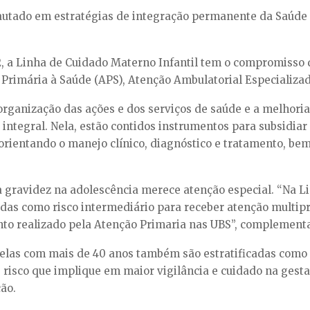
autado em estratégias de integração permanente da Saúde 
, a Linha de Cuidado Materno Infantil tem o compromisso
 Primária à Saúde (APS), Atenção Ambulatorial Especializa
organização das ações e dos serviços de saúde e a melhoria
o integral. Nela, estão contidos instrumentos para subsidiar
, orientando o manejo clínico, diagnóstico e tratamento, b
a gravidez na adolescência merece atenção especial. “Na L
adas como risco intermediário para receber atenção multip
o realizado pela Atenção Primaria nas UBS”, complementa
las com mais de 40 anos também são estratificadas como ri
risco que implique em maior vigilância e cuidado na gesta
ão.