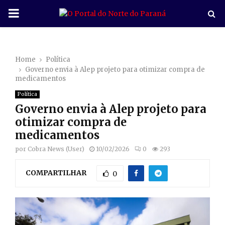
P
R
Home
Política
I
Governo envia à Alep projeto para otimizar compra de
medicamentos
M
Política
Governo envia à Alep projeto para
A
otimizar compra de
medicamentos
R
por
Cobra News (User)
10/02/2026
0
293
COMPARTILHAR
Y
0
M